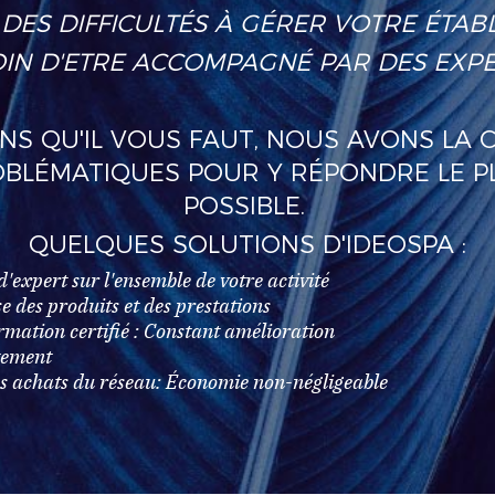
DES DIFFICULTÉS À GÉRER VOTRE ÉTAB
IN D'ETRE ACCOMPAGNÉ PAR DES EXPER
NS QU'IL VOUS FAUT, NOUS AVONS LA 
BLÉMATIQUES POUR Y RÉPONDRE LE P
POSSIBLE.
QUELQUES SOLUTIONS D'IDEOSPA :
expert sur l'ensemble de votre activité
des produits et des prestations
tion certifié : Constant amélioration
tement
achats du réseau: Économie non-négligeable