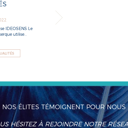
ÉS
RE 2019
JEUDI 25
l 100% français
Nous sommes ravies
Spas, il r...
partenaire : PHYTOME
p
UALITÉS
NOS ÉLITES TÉMOIGNENT POUR NOUS
US HÉSITEZ À REJOINDRE NOTRE RÉSEA