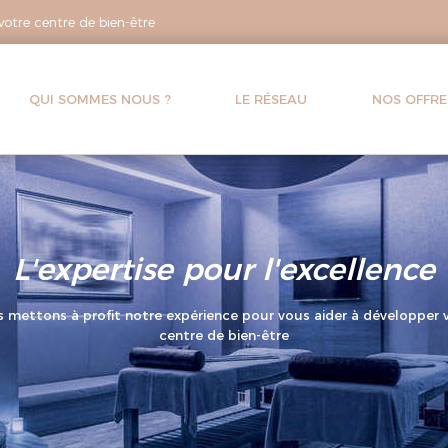
votre centre de bien-être
QUI SOMMES NOUS ?
LE RÉSEAU
NOS OFFRE
EOSPA, notre savoir faire à vo
service
vez le projet de créer ou de booster votre centre de bien être… Vo
teurs ou propriétaires d’hôtel, de spa, de maisons d’hôtes, de cen
sport…