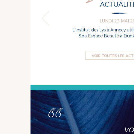
ACTUALIT
JEUDI 12 SEPTEMB
OSENS Le
Ideospa lance le 1er logicie
se...
développé pour et avec les 
VOIR TOUTES LES ACT
VO